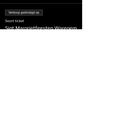
Verkoop geëindigd op
Soort ticket
Sint Margrietfeesten Waregem
Prijs
€ 0,00
Deel dit evenement
Webdesign STARS-ENTERTAINMENT